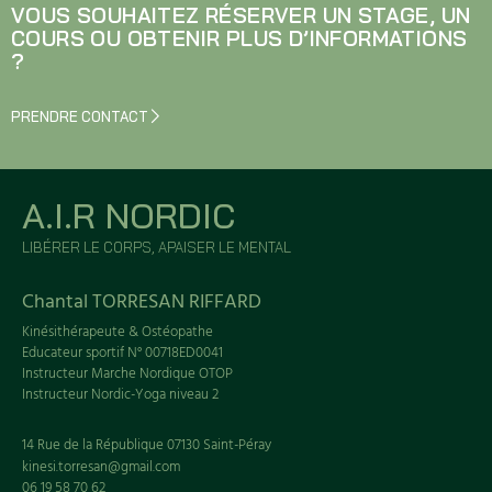
VOUS SOUHAITEZ RÉSERVER UN STAGE, UN
COURS OU OBTENIR PLUS D’INFORMATIONS
?
PRENDRE CONTACT
A.I.R NORDIC
LIBÉRER LE CORPS, APAISER LE MENTAL
Chantal TORRESAN RIFFARD
Kinésithérapeute & Ostéopathe
Educateur sportif N° 00718ED0041
Instructeur Marche Nordique OTOP
Instructeur Nordic-Yoga niveau 2
14 Rue de la République 07130 Saint-Péray
kinesi.torresan@gmail.com
06 19 58 70 62